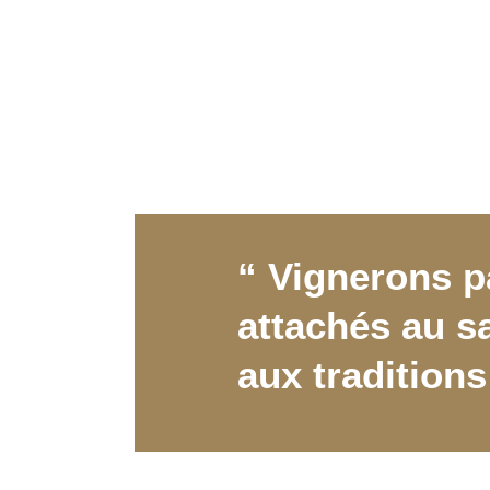
“ Vignerons p
attachés au sa
aux traditions