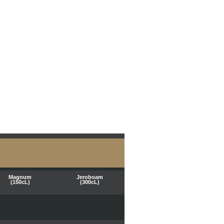
Magnum
Jeroboam
(150cL)
(300cL)